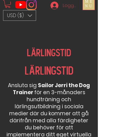
ME
Logga in
NU
USD ($)
Lärlingstid
Lärlingstid
Ansluta sig
Sailor Jerri the Dog
Trainer
för en 3-månaders
hundträning och
lärlingsutbildning i sociala
medier där du kommer att gå
därifrån med alla färdigheter
du behöver för att
implementera ditt eget virtuella