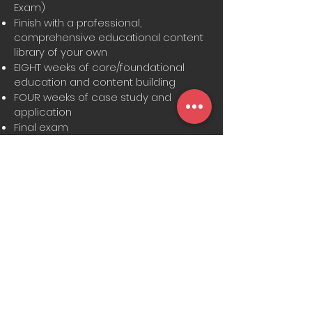
Exam)
Finish with a professional,
comprehensive educational content
library of your own
EIGHT weeks of core/foundational
education and content building
FOUR weeks of case study and
application
Final exam
21 CEU Credits for CPDT-KA Knowledge
Open Enrollment; Join any time
Pay-in-full for discount or choose the
payment plan option
Syllabus