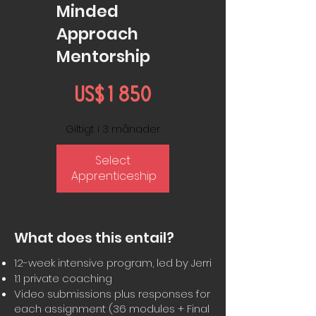
Minded
Approach
Mentorship
1 850 US$
US$
1 850
Giltigt i 3 månader
Select 
Apprenticeship
What does this entail?
12-week intensive program, led by Jerri
1:1 private coaching
Video submissions plus responses for
each assignment (36 modules + Final