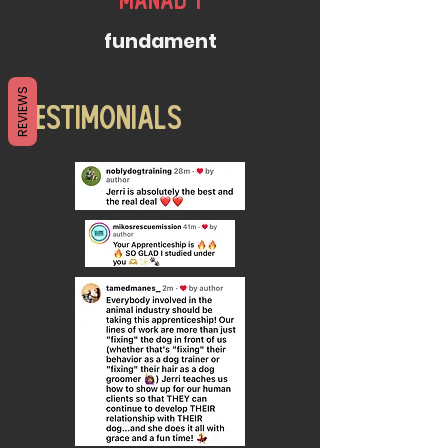
Månad 1
fundament
REVIEWS
Testim0nials