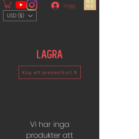
ME
Logga in
NU
USD ($)
Lagra
Köp ett presentkort
Vi har inga
produkter att